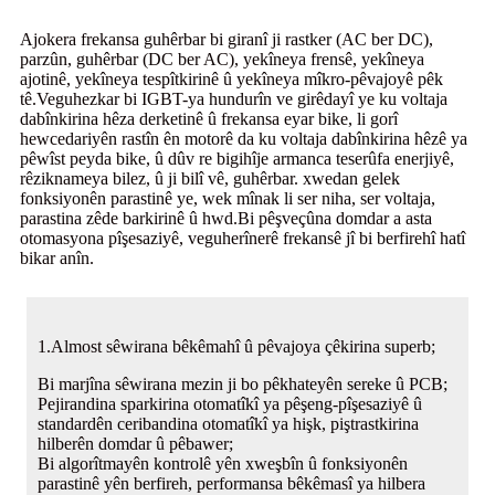
Ajokera frekansa guhêrbar bi giranî ji rastker (AC ber DC),
parzûn, guhêrbar (DC ber AC), yekîneya frensê, yekîneya
ajotinê, yekîneya tespîtkirinê û yekîneya mîkro-pêvajoyê pêk
tê.Veguhezkar bi IGBT-ya hundurîn ve girêdayî ye ku voltaja
dabînkirina hêza derketinê û frekansa eyar bike, li gorî
hewcedariyên rastîn ên motorê da ku voltaja dabînkirina hêzê ya
pêwîst peyda bike, û dûv re bigihîje armanca teserûfa enerjiyê,
rêziknameya bilez, û ji bilî vê, guhêrbar. xwedan gelek
fonksiyonên parastinê ye, wek mînak li ser niha, ser voltaja,
parastina zêde barkirinê û hwd.Bi pêşveçûna domdar a asta
otomasyona pîşesaziyê, veguherînerê frekansê jî bi berfirehî hatî
bikar anîn.
1.Almost sêwirana bêkêmahî û pêvajoya çêkirina superb;
Bi marjîna sêwirana mezin ji bo pêkhateyên sereke û PCB;
Pejirandina sparkirina otomatîkî ya pêşeng-pîşesaziyê û
standardên ceribandina otomatîkî ya hişk, piştrastkirina
hilberên domdar û pêbawer;
Bi algorîtmayên kontrolê yên xweşbîn û fonksiyonên
parastinê yên berfireh, performansa bêkêmasî ya hilbera