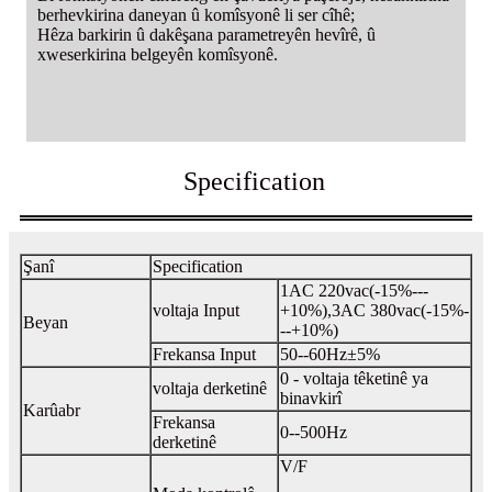
berhevkirina daneyan û komîsyonê li ser cîhê;
Hêza barkirin û dakêşana parametreyên hevîrê, û
xweserkirina belgeyên komîsyonê.
Specification
Şanî
Specification
1AC 220vac(-15%---
voltaja Input
+10%),
3AC 380vac(-15%-
Beyan
--+10%)
Frekansa Input
50--60Hz±5%
0 - voltaja têketinê ya
voltaja derketinê
binavkirî
Karûabr
Frekansa
0--500Hz
derketinê
V/F