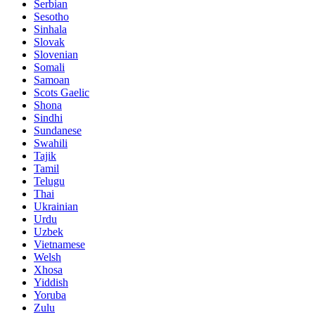
Serbian
Sesotho
Sinhala
Slovak
Slovenian
Somali
Samoan
Scots Gaelic
Shona
Sindhi
Sundanese
Swahili
Tajik
Tamil
Telugu
Thai
Ukrainian
Urdu
Uzbek
Vietnamese
Welsh
Xhosa
Yiddish
Yoruba
Zulu