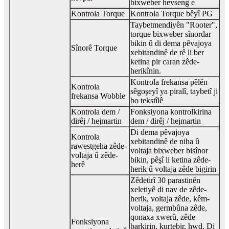
bixweber hevseng e
Kontrola Torque
Kontrola Torque bêyî PG
Taybetmendiyên "Rooter",
torque bixweber sînordar
bikin û di dema pêvajoya
Sînorê Torque
xebitandinê de rê li ber
ketina pir caran zêde-
herikînin.
Kontrola frekansa pêlên
Kontrola
sêgoşeyî ya piralî, taybetî ji
frekansa Wobble
bo tekstîlê
Kontrola dem /
Fonksiyona kontrolkirina
dirêj / hejmartin
dem / dirêj / hejmartin
Di dema pêvajoya
Kontrola
xebitandinê de niha û
rawestgeha zêde-
voltaja bixweber bisînor
voltaja û zêde-
bikin, pêşî li ketina zêde-
herê
herik û voltaja zêde bigirin
Zêdetirî 30 parastinên
xeletiyê di nav de zêde-
herik, voltaja zêde, kêm-
voltaja, germbûna zêde,
qonaxa xwerû, zêde
Fonksiyona
barkirin, kurtebir, hwd. Di