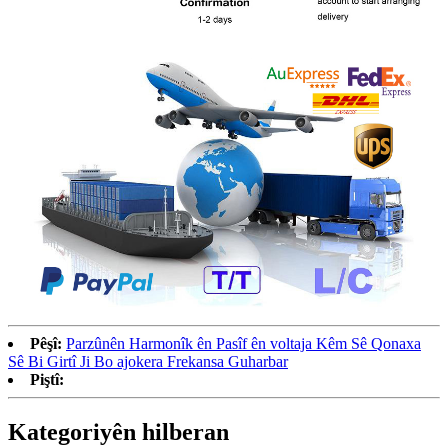
Pêşî:
Parzûnên Harmonîk ên Pasîf ên voltaja Kêm Sê Qonaxa
Sê Bi Girtî Ji Bo ajokera Frekansa Guharbar
Piştî:
Kategoriyên hilberan