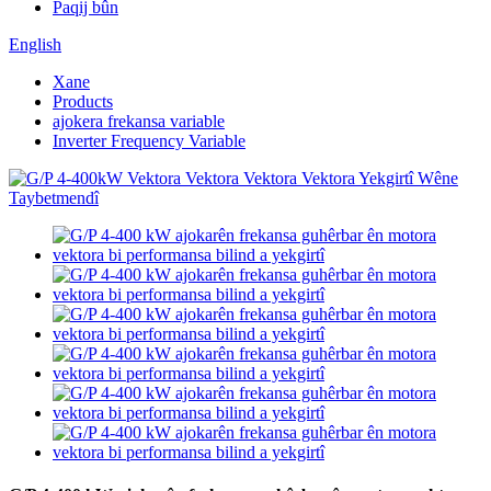
Paqij bûn
English
Xane
Products
ajokera frekansa variable
Inverter Frequency Variable