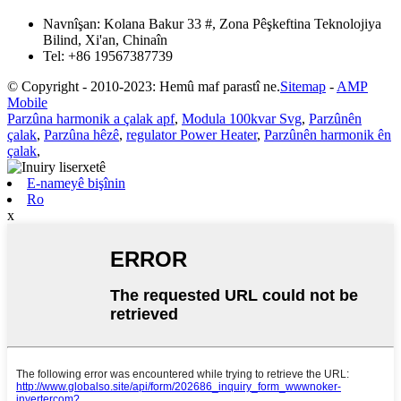
Navnîşan:
Kolana Bakur 33 #, Zona Pêşkeftina Teknolojiya
Bilind, Xi'an, Chinaîn
Tel:
+86 19567387739
© Copyright - 2010-2023: Hemû maf parastî ne.
Sitemap
-
AMP
Mobile
Parzûna harmonik a çalak apf
,
Modula 100kvar Svg
,
Parzûnên
çalak
,
Parzûna hêzê
,
regulator Power Heater
,
Parzûnên harmonik ên
çalak
,
E-nameyê bişînin
Ro
x