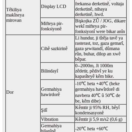
frekansa derketinê, voltaja
Display LCD
derketinê, nihaya
Têkiliya
derketinê, hwd.
makîneya
mirovan
Bişkojka ZÛ / JOG, dikare
Mifteya pir-
wekî mifteya pir-
fonksiyonê
fonksiyonî were bikar anîn
Li hundur, ji tîrêja tavê ya
rasterast, toz, gaza gemarî,
Cihê sazkirinê
gaza şewitandî, dûmana
rûn, buhar, dilop an xwê
bêpar.
0--2000m, Ji 1000m
Bilindayî
zêdetir, pêdivî ye ku
kapasîteyê kêm bike.
-10℃ heta +40℃ (heke
Germahiya
germahiya hawîrdorê di
Dor
hawirdorê
navbera 40℃ û 50℃ de
be, kêm dibe)
Kêmtir ji 95% RH, bêyî
Şilî
kondensasyonê
Vibration
Kêmtir ji 5,9 m/s2 (0,6 g)
Germahiya
-20℃ heta +60℃
hilanînê