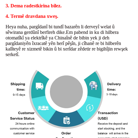
3. Dema radestkirina bilez.
4. Termê dravdana xweş.
Heya nuha, pargîdanî bi tundî bazarên li derveyî welat û
sêwirana gerdûnî berfireh dike.Em pabend in ku di hilbera
otomatîkî ya elektrîkê ya Chinaînê de bibin yek ji deh
pargîdaniyên îxracatê yên herî pêşîn, ji cîhanê re bi hilberên
kalîteyê re xizmetê bikin û bi xerîdar zêdetir re bigihîjin rewşek
serketî.