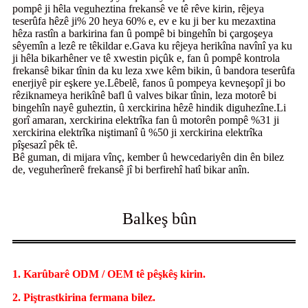
pompê ji hêla veguheztina frekansê ve tê rêve kirin, rêjeya
teserûfa hêzê ji% 20 heya 60% e, ev e ku ji ber ku mezaxtina
hêza rastîn a barkirina fan û pompê bi bingehîn bi çargoşeya
sêyemîn a lezê re têkildar e.Gava ku rêjeya herikîna navînî ya ku
ji hêla bikarhêner ve tê xwestin piçûk e, fan û pompê kontrola
frekansê bikar tînin da ku leza xwe kêm bikin, û bandora teserûfa
enerjiyê pir eşkere ye.Lêbelê, fanos û pompeya kevneşopî ji bo
rêziknameya herikînê bafl û valves bikar tînin, leza motorê bi
bingehîn nayê guheztin, û xerckirina hêzê hindik diguhezîne.Li
gorî amaran, xerckirina elektrîka fan û motorên pompê %31 ji
xerckirina elektrîka niştimanî û %50 ji xerckirina elektrîka
pîşesazî pêk tê.
Bê guman, di mijara vînç, kember û hewcedariyên din ên bilez
de, veguherînerê frekansê jî bi berfirehî hatî bikar anîn.
Balkeş bûn
1. Karûbarê ODM / OEM tê pêşkêş kirin.
2. Piştrastkirina fermana bilez.