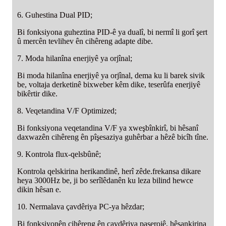
6. Guhestina Dual PID;
Bi fonksiyona guheztina PID-ê ya dualî, bi nermî li gorî şert
û mercên tevlihev ên cihêreng adapte dibe.
7. Moda hilanîna enerjiyê ya orjînal;
Bi moda hilanîna enerjiyê ya orjînal, dema ku li barek sivik
be, voltaja derketinê bixweber kêm dike, teserûfa enerjiyê
bikêrtir dike.
8. Veqetandina V/F Optimized;
Bi fonksiyona veqetandina V/F ya xweşbînkirî, bi hêsanî
daxwazên cihêreng ên pîşesaziya guhêrbar a hêzê bicîh tîne.
9. Kontrola flux-qelsbûnê;
Kontrola qelskirina herikandinê, herî zêde.frekansa dikare
heya 3000Hz be, ji bo serîlêdanên ku leza bilind hewce
dikin hêsan e.
10. Nermalava çavdêriya PC-ya hêzdar;
Bi fonksiyonên cihêreng ên çavdêriya paşerojê, hêsankirina