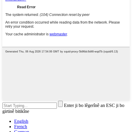
Enter ji bo lêgerînê an ESC ji bo
girtinê bitikîne
English
French
German