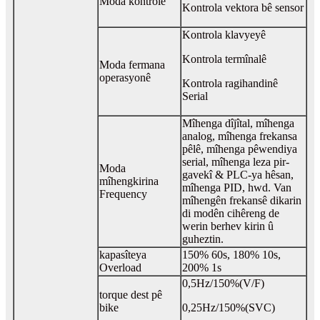
Moda kontrolê
Kontrola vektora bê sensor
Kontrola klavyeyê
Kontrola termînalê
Moda fermana
operasyonê
Kontrola ragihandinê
Serial
Mîhenga dîjîtal, mîhenga
analog, mîhenga frekansa
pêlê, mîhenga pêwendiya
serial, mîhenga leza pir-
Moda
gavekî & PLC-ya hêsan,
mîhengkirina
mîhenga PID, hwd. Van
Frequency
mîhengên frekansê dikarin
di modên cihêreng de
werin berhev kirin û
guheztin.
kapasîteya
150% 60s, 180% 10s,
Overload
200% 1s
0,5Hz/150%(V/F)
torque dest pê
bike
0,25Hz/150%(SVC)