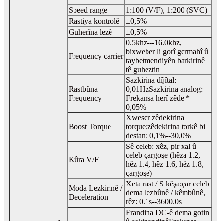
Speed ​​range
1:100 (V/F), 1:200 (SVC)
Rastiya kontrolê
±0,5%
Guherîna lezê
±0,5%
0.5khz---16.0khz,
bixweber li gorî germahî û
Frequency carrier
taybetmendiyên barkirinê
tê guheztin
Sazkirina dîjîtal:
Rastbûna
0,01Hz
Sazkirina analog:
Frequency
Frekansa herî zêde *
0,05%
Xweser zêdekirina
Boost Torque
torque;zêdekirina torkê bi
destan: 0,1%--30,0%
Sê celeb: xêz, pir xal û
celeb çargoşe (hêza 1.2,
Kûra V/F
hêz 1.4, hêz 1.6, hêz 1.8,
çargoşe)
Xeta rast / S kêşa;çar celeb
Moda Lezkirinê /
dema lezbûnê / kêmbûnê,
Deceleration
rêz: 0.1s--3600.0s
Frandina DC-ê dema gotin