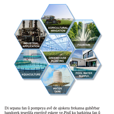
Di sepana fan û pompeya avê de ajokera frekansa guhêrbar
bandorek teserûfa enerjiyê eşkere ye.Piştî ku barkirina fan û