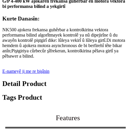
G/P 4-400 kW ajokarên frekansa guhêrbar ên motora vektora
bi performansa bilind a yekgirtî
Kurte Danasîn:
NK500 ajokera frekansa guhêrbar a kontrolkirina vektora
performansa bilind algorîtmayek kontrolê ya nû dipejirîne û du
awayên kontrolê piştgirî dike: lûleya vekirî û lûleya girtî.Di motora
hemdem û ajokera motora asynchronous de bi berfirehî tête bikar
anîn;Piştgiriya cûrbecûr şîfrekeran, kontrolkirina pêlava girtî ya
pêbawer a bilind.
E-nameyê ji me re bişînin
Detail Product
Tags Product
Features