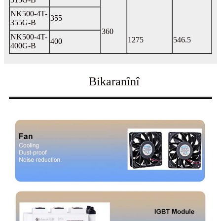
NK500-4T-
355
355G-B
360
NK500-4T-
1275
546.5
400
400G-B
Bikaranînî