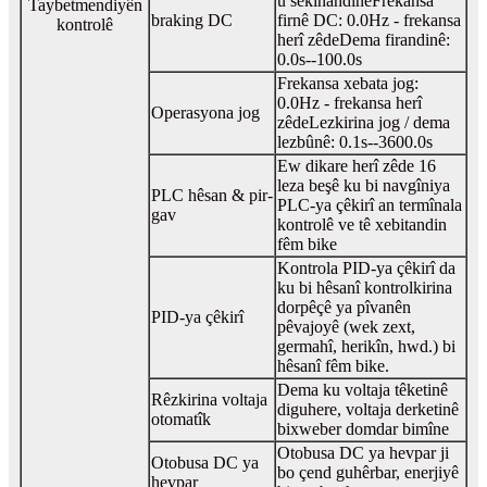
û sekinandinê
Frekansa
Taybetmendiyên
braking DC
firnê DC: 0.0Hz - frekansa
kontrolê
herî zêde
Dema firandinê:
0.0s--100.0s
Frekansa xebata jog:
0.0Hz - frekansa herî
Operasyona jog
zêde
Lezkirina jog / dema
lezbûnê: 0.1s--3600.0s
Ew dikare herî zêde 16
leza beşê ku bi navgîniya
PLC hêsan & pir-
PLC-ya çêkirî an termînala
gav
kontrolê ve tê xebitandin
fêm bike
Kontrola PID-ya çêkirî da
ku bi hêsanî kontrolkirina
dorpêçê ya pîvanên
PID-ya çêkirî
pêvajoyê (wek zext,
germahî, herikîn, hwd.) bi
hêsanî fêm bike.
Dema ku voltaja têketinê
Rêzkirina voltaja
diguhere, voltaja derketinê
otomatîk
bixweber domdar bimîne
Otobusa DC ya hevpar ji
Otobusa DC ya
bo çend guhêrbar, enerjiyê
hevpar