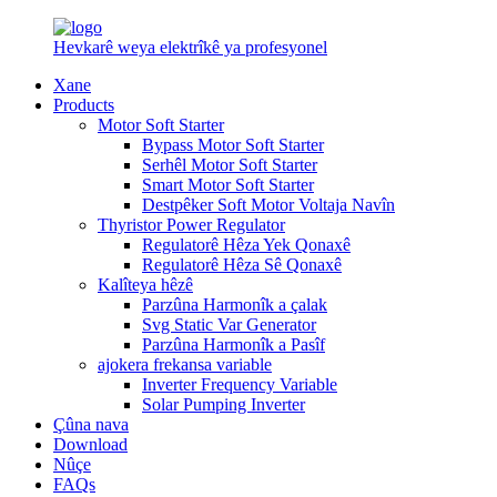
Hevkarê weya elektrîkê ya profesyonel
Xane
Products
Motor Soft Starter
Bypass Motor Soft Starter
Serhêl Motor Soft Starter
Smart Motor Soft Starter
Destpêker Soft Motor Voltaja Navîn
Thyristor Power Regulator
Regulatorê Hêza Yek Qonaxê
Regulatorê Hêza Sê Qonaxê
Kalîteya hêzê
Parzûna Harmonîk a çalak
Svg Static Var Generator
Parzûna Harmonîk a Pasîf
ajokera frekansa variable
Inverter Frequency Variable
Solar Pumping Inverter
Çûna nava
Download
Nûçe
FAQs