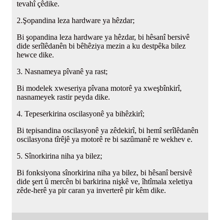
tevahî çêdike.
2.Şopandina leza hardware ya hêzdar;
Bi şopandina leza hardware ya hêzdar, bi hêsanî bersivê
dide serîlêdanên bi bêhêziya mezin a ku destpêka bilez
hewce dike.
3. Nasnameya pîvanê ya rast;
Bi modelek xweseriya pîvana motorê ya xweşbînkirî,
nasnameyek rastir peyda dike.
4. Tepeserkirina oscilasyonê ya bihêzkirî;
Bi tepisandina oscilasyonê ya zêdekirî, bi hemî serîlêdanên
oscilasyona tîrêjê ya motorê re bi sazûmanê re wekhev e.
5. Sînorkirina niha ya bilez;
Bi fonksiyona sînorkirina niha ya bilez, bi hêsanî bersivê
dide şert û mercên bi barkirina nişkê ve, îhtîmala xeletiya
zêde-herê ya pir caran ya inverterê pir kêm dike.